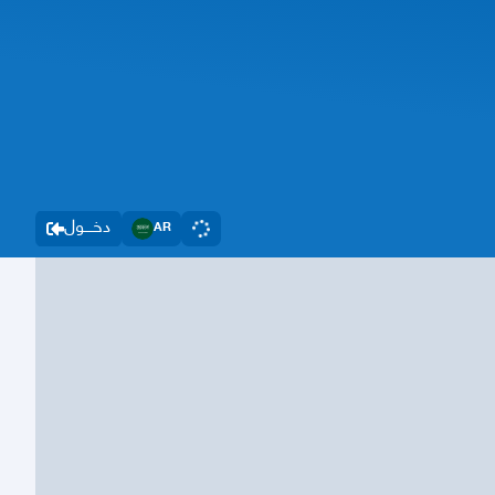
دخــــول
AR