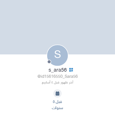
S
s_ara56
@id15616550_Sara56
آخر ظهور قبل ٤ أسابيع
قبل ٥
سنوات