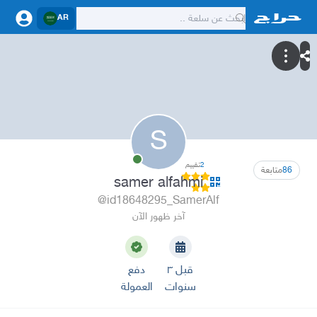
AR
S
2
تقييم
86
متابعة
samer alfahmi
@id18648295_SamerAlf
آخر ظهور الآن
قبل ٣
دفع
سنوات
العمولة