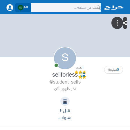
AR
S
1
تقييم
0
متابعة
sellforless
@student_sells
آخر ظهور الآن
قبل ٤
سنوات