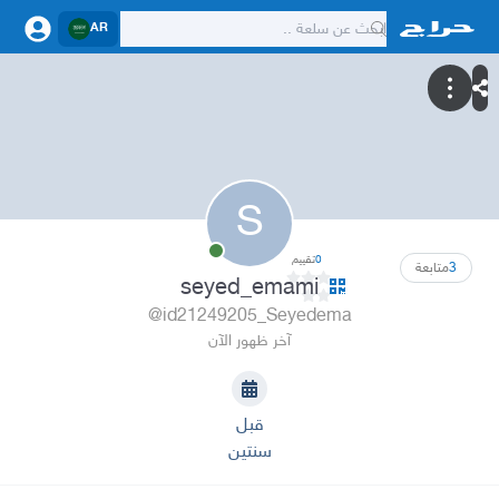
AR
S
0
تقييم
3
متابعة
seyed_emami
@id21249205_Seyedema
آخر ظهور الآن
قبل
سنتين