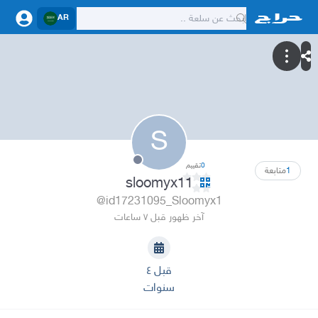
AR
S
0
تقييم
1
متابعة
sloomyx11
@id17231095_Sloomyx1
آخر ظهور قبل ٧ ساعات
قبل ٤
سنوات