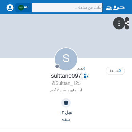
AR
S
0
تقييم
0
متابعة
sulttan0097
@Sulttan_125
آخر ظهور قبل ٧ أيام
قبل ١٢
سنة