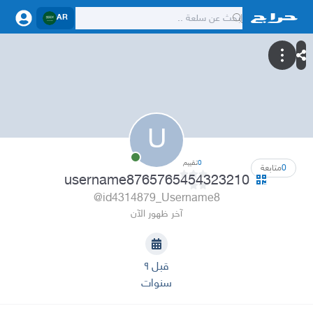
AR
U
0
تقييم
0
متابعة
username8765765454323210
@id4314879_Username8
آخر ظهور الآن
قبل ٩
سنوات