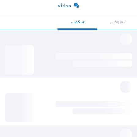
محادثة
العروض
سكوب