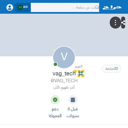
AR
V
7
تقييم
32
متابعة
vag_tech
@VAG_TECH
آخر ظهور الآن
قبل ٥
دفع
سنوات
العمولة