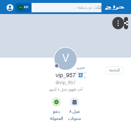
AR
V
0
تقييم
2
متابعة
vip_957
@vip_957
آخر ظهور قبل ٤ أشهر
قبل ٨
دفع
سنوات
العمولة