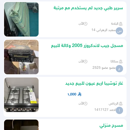
سرير طبي جديد لم يستخدم مع مرتبة
طبية
الباحة
الآن
سعيد الزهراني 14
س
مسجل جيب لاندكروزر 2005 وكالة للبيع
سكاكا
الآن
عضو عضو 2525
ع
غار توشيبا اربع عيون للبيع جديد
1,000
الرياض
الآن
احمد 1417127
ا
مسرح منزلي