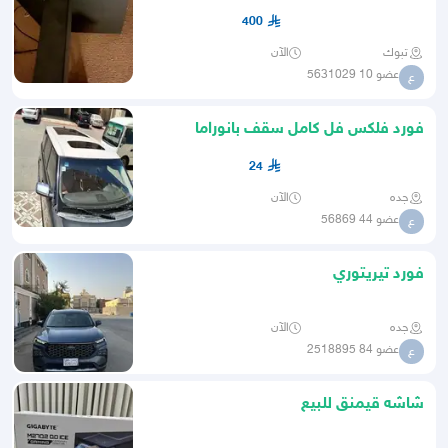
400
تبوك
الآن
عضو 10 5631029
ع
فورد فلكس فل كامل سقف بانوراما
فحص واستمارة ساريه
24
جده
الآن
عضو 44 56869
ع
فورد تيريتوري
جده
الآن
عضو 84 2518895
ع
شاشه قيمنق للبيع