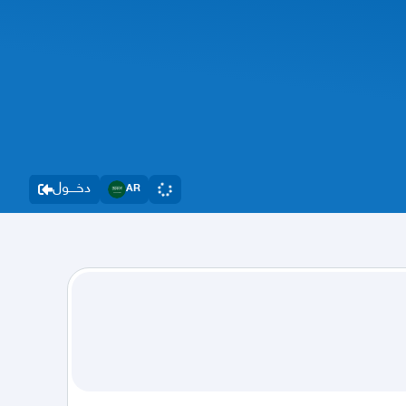
دخــــول
AR