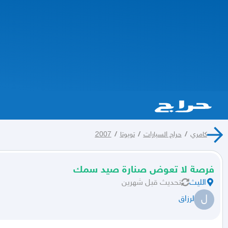
كامري
/
حراج السيارات
/
تويوتا
/
2007
فرصة لا تعوض صنارة صيد سمك
الليث
تحديث
قبل شهرين
ل
لرزاق