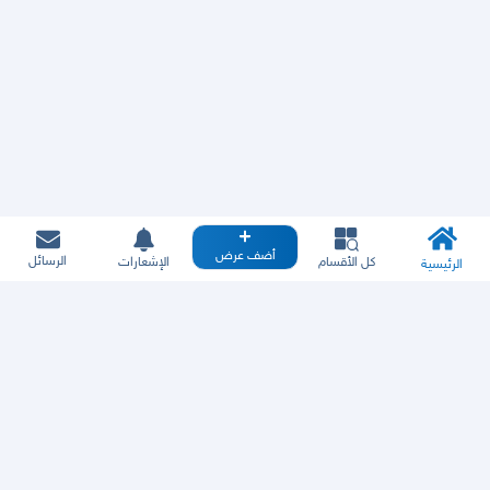
أضف عرض
الرسائل
كل الأقسام
الإشعارات
الرئيسية