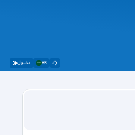
دخــــول
AR