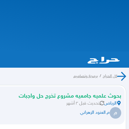
كل الحراج
/
برمجة وتصاميم
بحوث علميه جامعيه مشروع تخرج حل واجبات
الرياض
تحديث
قبل ٣ أشهر
م
م.العنود الزهراني