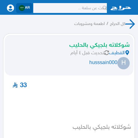
AR
كل الحراج
/
اطعمة ومشروبات
شوكلاته بلجيكي بالحليب
القطيف
تحديث
قبل ٤ أيام
H
husssain000
33