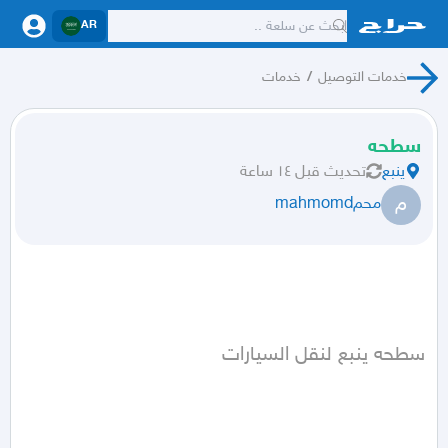
AR
خدمات التوصيل
/
خدمات
سطحه
ينبع
تحديث
قبل ١٤ ساعة
م
محمmahmomd
سطحه ينبع لنقل السيارات