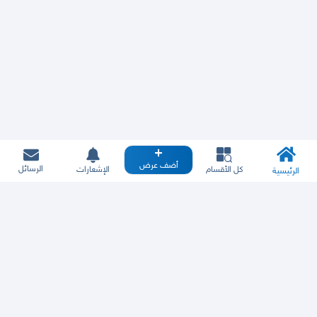
أضف عرض
الرسائل
كل الأقسام
الإشعارات
الرئيسية