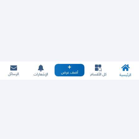
أضف عرض
الرسائل
كل الأقسام
الإشعارات
الرئيسية