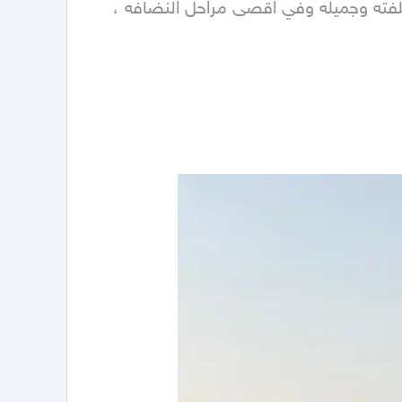
السياراه وارد كوريا ووكاله من الصدام للصدام صيانات الوكاله الى 88الف في كوريا والسياره بسم الله ماشاء الله ملفته وجميله وفي اقصى مراحل النضافه ، 