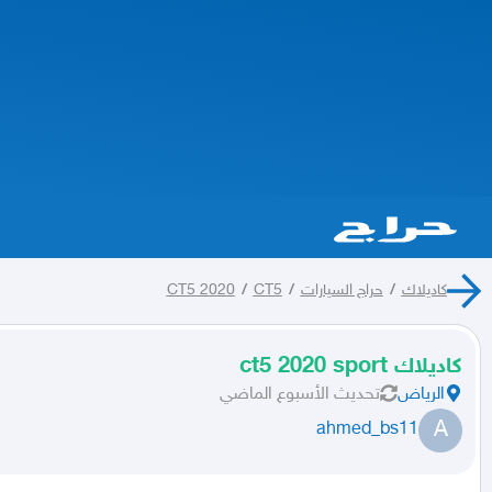
كاديلاك
/
حراج السيارات
/
CT5
/
CT5 2020
كاديلاك ct5 2020 sport
الرياض
تحديث
الأسبوع الماضي
A
ahmed_bs11