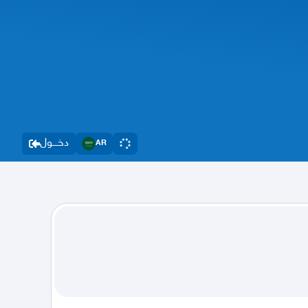
دخــــول
AR