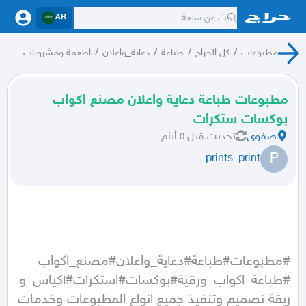
AR
مطبوعات
/
كل الحراج
/
طباعة
/
دعاية_واعلان
/
اطعمة ومشروبات
مطبوعات طباعة دعاية واعلان مصنع اكواب
بوكسات ستكرات
صفوى
تحديث
قبل ٥ أيام
P
prints. print
#طباعة_اكواب_ورقية#بوكسات#استكرات#أكياس_و
ريقة تصميم وتنفيذ جميع انواع المطبوعات وخدمات 