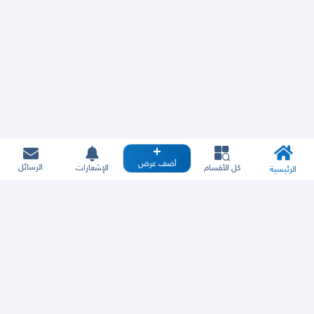
أضف عرض
الرسائل
كل الأقسام
الإشعارات
الرئيسية