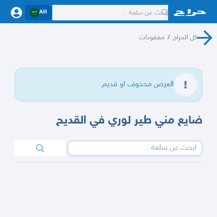
AR
كل الحراج
/
مفقودات
العرض محذوف او قديم.
ضايع مني طير لوري في القديح