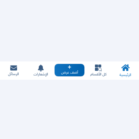
أضف عرض
الرسائل
كل الأقسام
الإشعارات
الرئيسية