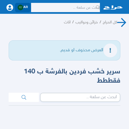
AR
كل الحراج
/
خزائن ودواليب
/
اثاث
العرض محذوف او قديم.
سرير خشب فردين بالفرشة ب 140
فقططط