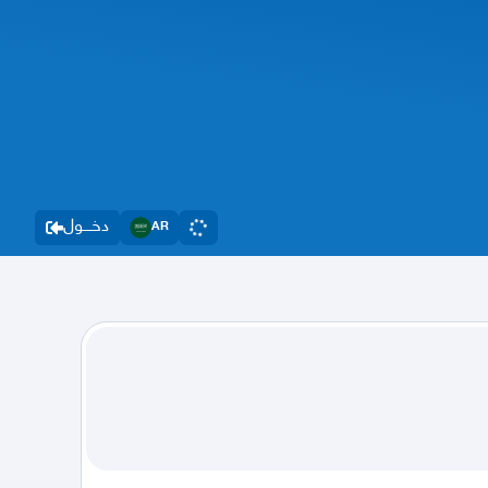
دخــــول
AR