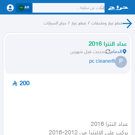
AR
قطع غيار وملحقات
/
قطع غيار
/
حراج السيارات
عداد النترا 2016
الدمام
تحديث
قبل شهرين
P
pc cleaner8
200