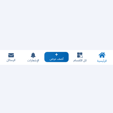
أضف عرض
الرسائل
كل الأقسام
الإشعارات
الرئيسية