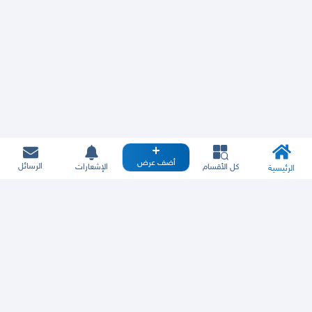
أضف عرض
الرسائل
كل الأقسام
الإشعارات
الرئيسية