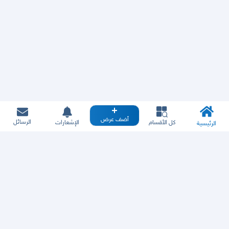
أضف عرض
الرسائل
كل الأقسام
الإشعارات
الرئيسية