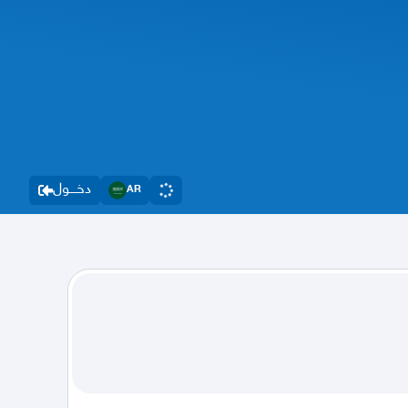
دخــــول
AR