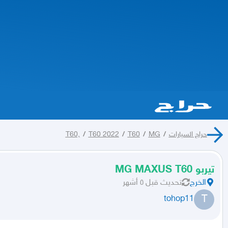
حراج السيارات
/
MG
/
T60
/
T60 2022
/
T60,
تيربو MG MAXUS T60
الخرج
تحديث
قبل ٥ أشهر
T
tohop11