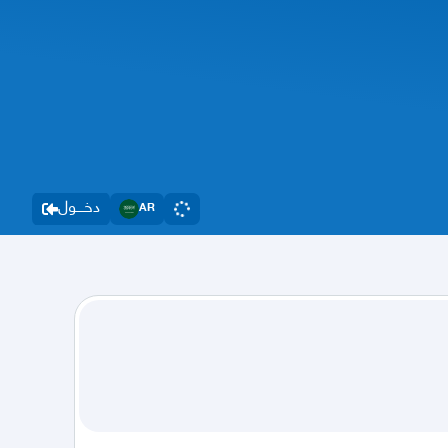
دخــــول
AR