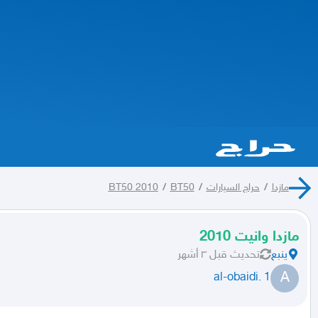
مازدا
/
حراج السيارات
/
BT50
/
BT50 2010
مازدا وانيت 2010
ينبع
تحديث
قبل ٣ أشهر
A
al-obaidi. 1