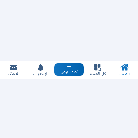
أضف عرض
الرسائل
كل الأقسام
الإشعارات
الرئيسية