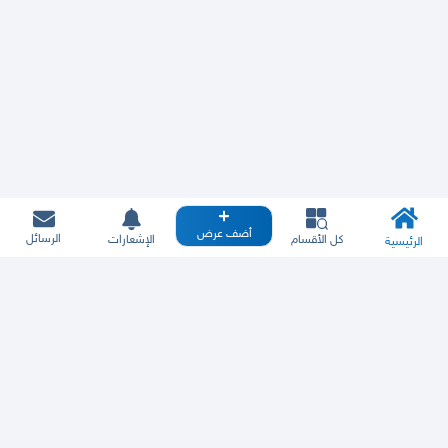
أضف عرض
الرسائل
كل الأقسام
الإشعارات
الرئيسية