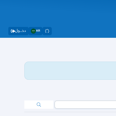
دخــــول
AR