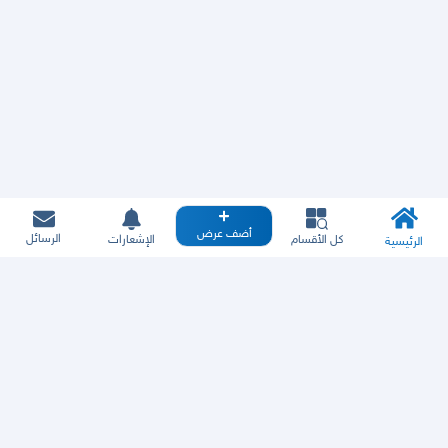
أضف عرض
الرسائل
كل الأقسام
الإشعارات
الرئيسية