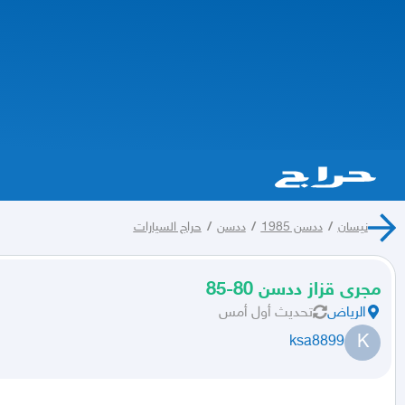
نيسان
/
ددسن 1985
/
ددسن
/
حراج السيارات
مجرى قزاز ددسن 80-85
الرياض
تحديث
أول أمس
K
ksa8899