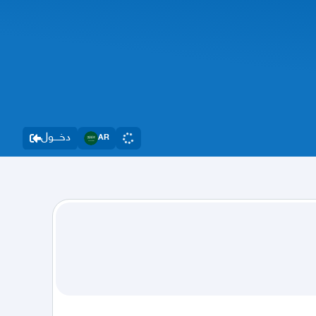
دخــــول
AR