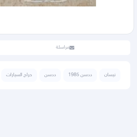
مراسلة
نيسان
ددسن 1985
ددسن
حراج السيارات