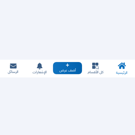
أضف عرض
الرسائل
كل الأقسام
الإشعارات
الرئيسية