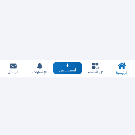
أضف عرض
الرسائل
كل الأقسام
الإشعارات
الرئيسية