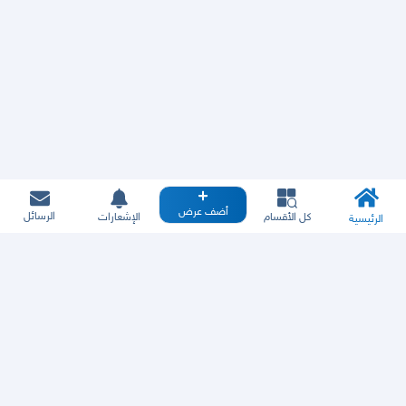
أضف عرض
الرسائل
كل الأقسام
الإشعارات
الرئيسية