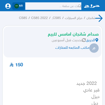
AR
شانجان
/
حراج السيارات
/
CS85,
/
CS85 2022
/
CS85
صدام شانجان امامس للبيع
الحريق
تحديث
قبل أسبوعين
م
مكتب المتابعه للعقارات
150
 دبل