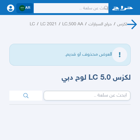
AR
لكزس
/
حراج السيارات
/
LC,500 AA
/
LC 2021
/
LC
العرض محذوف او قديم.
لكزس LC 5.0 لوح دبي