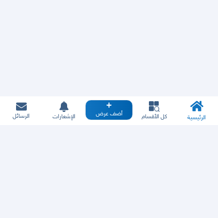
أضف عرض
الرسائل
كل الأقسام
الإشعارات
الرئيسية