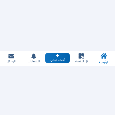
أضف عرض
الرسائل
كل الأقسام
الإشعارات
الرئيسية