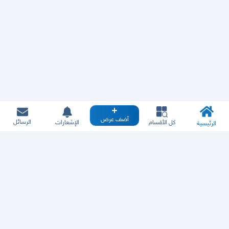
أضف عرض
الرسائل
كل الأقسام
الإشعارات
الرئيسية