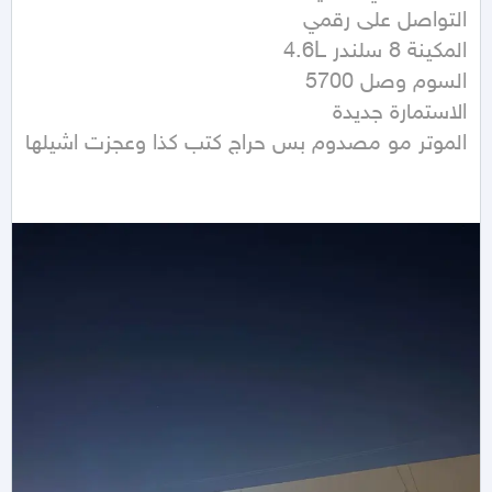
الموتر مو مصدوم بس حراج كتب كذا وعجزت اشيلها