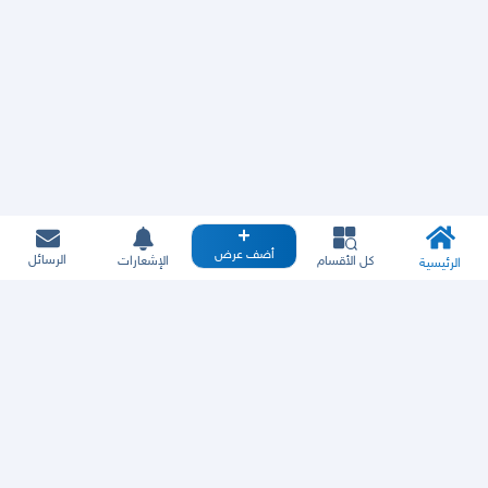
أضف عرض
الرسائل
كل الأقسام
الإشعارات
الرئيسية