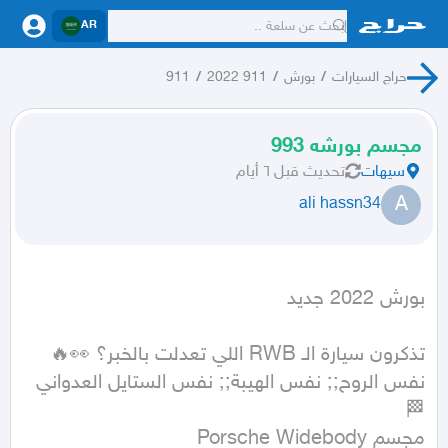
AR
حراج السيارات
/
بورش
/
911 2022
/
911
مجسم بورشه 993
سيهات
تحديث
قبل ٦ أيام
A
ali hassn34
بورش 2022 جديد
نفس الروح;; نفس الهيبة;; نفس الستايل العدواني 