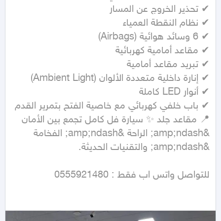
📍 مقاعد جلد ✨ سيارة فل كامل تجمع بين الأمان 
&amp;ndash; الراحة &amp;ndash; الفخامة 
للتواصل واتس اب فقط : 0555921480