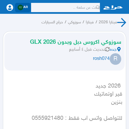
AR
فيتارا 2026
/
فيتارا
/
سوزوكي
/
حراج السيارات
سوزوكي اكروس دبل وبدون 2026 GLX
جده
تحديث
قبل ٤ أسابيع
R
rosh074
بنزين