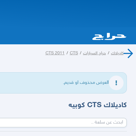
كاديلاك
/
حراج السيارات
/
CTS
/
CTS 2011
العرض محذوف او قديم.
كاديلاك CTS كوبيه