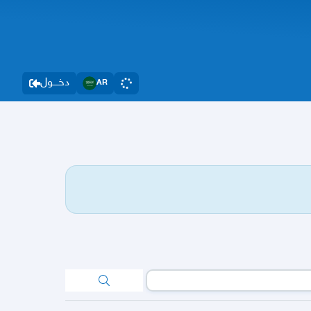
دخــــول
AR