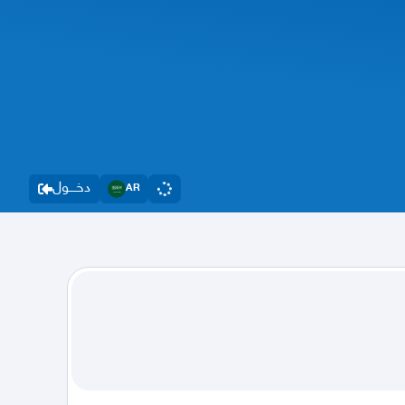
دخــــول
AR