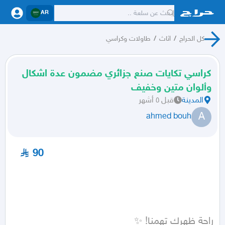
AR
كل الحراج
/
اثاث
/
طاولات وكراسي
كراسي تكايات صنع جزائري مضمون عدة اشكال
وألوان متين وخفيف
المدينة
قبل ٥ أشهر
A
ahmed bouh
90