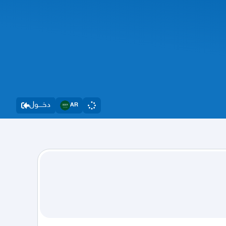
دخــــول
AR