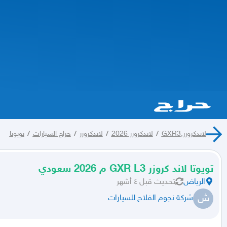
لاندكروزر,GXR3
/
لاندكروزر 2026
/
لاندكروزر
/
حراج السيارات
/
تويوتا
تويوتا لاند كروزر GXR L3 م 2026 سعودي
الرياض
تحديث
قبل ٤ أشهر
ش
شركة نجوم الفلاح للسيارات