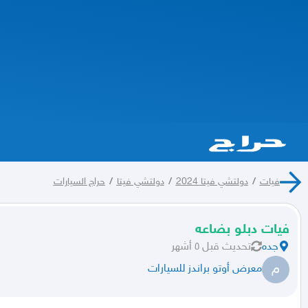
فيات
/
دولتشي فيتا 2024
/
دولتشي فيتا
/
حراج السيارات
فيات دبلو بضاعه
جده
تحديث
قبل ٥ أشهر
م
معرض أوتو براندز للسيارات