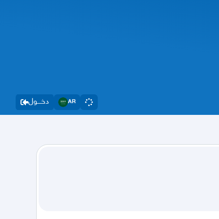
دخــــول
AR