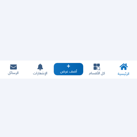
أضف عرض
الرسائل
كل الأقسام
الإشعارات
الرئيسية